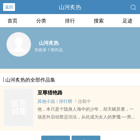
山河炙热
返回
首页
分类
排行
搜索
足迹
山河炙热
共收录 1 部作品
山河炙热的全部作品集
至尊猎艳路
其他小说
/
排行榜
连载中
他，本只是个隐身人海中的少年，却天赋异禀，一
场意外启动禁忌功法，从此成为女人的梦魇──男人
的恶梦。顾辰，猎艳无数，不为情，不为欲，只为
修炼，一步步破境...