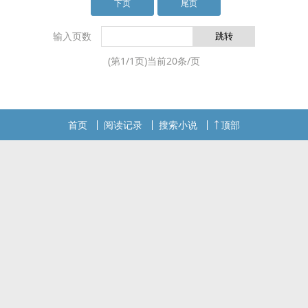
下页
尾页
输入页数
(第
1
/
1
页)当前
20
条/页
首页
阅读记录
搜索小说
顶部