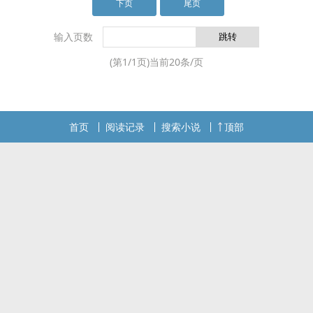
薰儿与彩鳞打理，独自前往大千世界探寻关于晋升
下页
尾页
的契机。
输入页数
(第
1
/
1
页)当前
20
条/页
首页
阅读记录
搜索小说
顶部