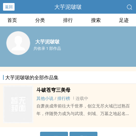
大芋泥啵啵
返回
首页
分类
排行
搜索
足迹
大芋泥啵啵
共收录 1 部作品
大芋泥啵啵的全部作品集
斗破苍穹三美母
其他小说
/
排行榜
连载中
自萧炎成帝前往大千世界，创立无尽火域已过熟百
年，伴随势力成为与武境、剑域、万墓之地起名的
巨擘势力。深知自己的路未达尽头的萧炎也开始着
手探寻更高层次的境界，遂将火域事务交给发妻古