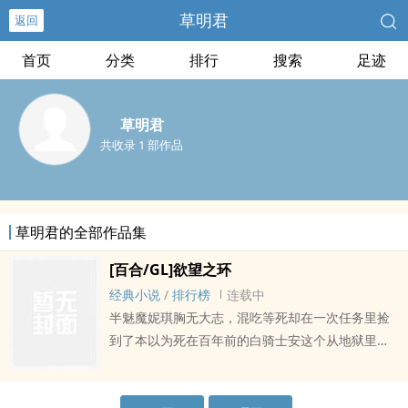
草明君
返回
首页
分类
排行
搜索
足迹
草明君
共收录 1 部作品
草明君的全部作品集
[百合/GL]欲望之环
经典小说
/
排行榜
连载中
半魅魔妮琪胸无大志，混吃等死却在一次任务里捡
到了本以为死在百年前的白骑士安这个从地狱里回
来的女人这一次她不惜一切也不会放手