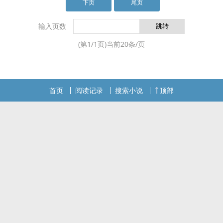
下页
尾页
输入页数
(第
1
/
1
页)当前
20
条/页
首页
阅读记录
搜索小说
顶部