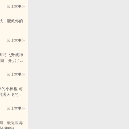
阅读本书
阅读本书
期，开启了一
这一世，所有
绝巅！"
阅读本书
点点而已。”"
阅读本书
慌和骚乱，这