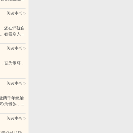
！唐舞麟立志
旷世之才，龙
阅读本书
，还在怀疑自
。看着别人的
阅读本书
，吾为帝尊，
阅读本书
称为贵族，世
二十年前故王
阅读本书
…"
终于透过超级