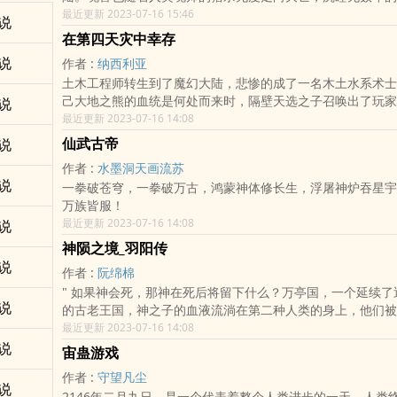
斗大森林最后的净土苏醒，它要带领仅存的族人，向人类复仇
最近更新 2023-07-16 15:46
说
要成为一名强大的魂师，可当武魂觉醒时，苏醒的，却是……
在第四天灾中幸存
王之争，我们的龙王传说，将由此开始。"
说
作者 :
纳西利亚
土木工程师转生到了魔幻大陆，悲惨的成了一名木土水系术士
己大地之熊的血统是何处而来时，隔壁天选之子召唤出了玩家
说
风云人生，希尔只想好好藏起来。*苹果…安卓@应用搜索*
最近更新 2023-07-16 14:08
仙武古帝
说
作者 :
水墨洞天画流苏
说
一拳破苍穹，一拳破万古，鸿蒙神体修长生，浮屠神炉吞星宇
万族皆服！
最近更新 2023-07-16 14:08
说
神陨之境_羽阳传
说
作者 :
阮绵棉
" 如果神会死，那神在死后将留下什么？万亭国，一个延续了近两千年统治
说
的古老王国，神之子的血液流淌在第二种人类的身上，他们被
代承袭先祖的遗愿，守护着真正的人类。 然而就是这样一个曾经强大无比
最近更新 2023-07-16 14:08
的王国，如今却只能依靠结界封锁边境以抵挡邻国的觊觎，在
说
宙蛊游戏
后屠杀王城的惨案之后，这个国家陷入了前所未有的困难。 逃离王城的故
作者 :
守望凡尘
王后在外海小岛生下的公主，成为了拯救万亭国的唯一希望…
说
2146年二月九日，是一个代表着整个人类进步的一天，人类