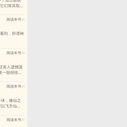
它们将其取名
阅读本书
青灰色的雾气
束冲天而起，
看到，所谓神
，取而代之的
。 充满
阅读本书
尽一切办法存
一带尽数覆
歇下来，随后
乐沧桑。"
世界的七彩霞
阅读本书
.....
阅读本书