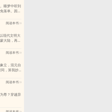
。睡梦中听到
免落单。因为
然间变得危险
差阳错踏上了
阅读本书
蒙大陆，再加
学生醒来，因
于几个异世界
阅读本书
象立，混元自
阅读本书
为尊？穿越异
阅读本书