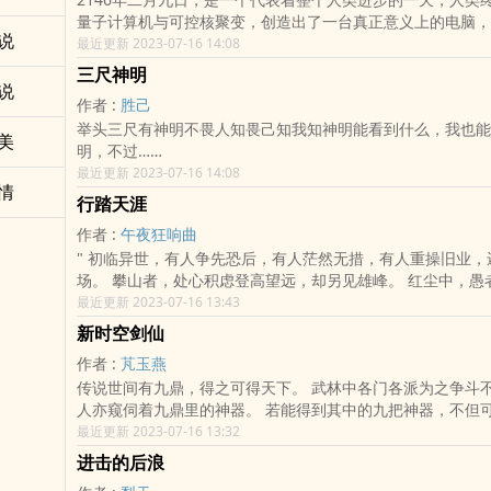
量子计算机与可控核聚变，创造出了一台真正意义上的电脑，
说
为星宙。 星宙承载着整个蓝星之上所有人类的智慧与希望，它吸收了整个
最近更新 2023-07-16 14:08
地球为其提供的知识与资源，终于诞生出了自主意识。 然而不等人们欢呼
三尺神明
这一历史性时刻的到来，异变随即出现，星宙四周突然被一抹
说
作者 :
胜己
所笼罩，在四周的科研人员还未来得及反应过来，一道能量光
举头三尺有神明不畏人知畏己知我知神明能看到什么，我也能
随即淹没了四周的一切。 刺穿天际的光束在到达大气层后，开始快速笼罩
美
明，不过……
整个地球，天空随即化作漆黑一片，日月星辰顷刻间消失无踪
最近更新 2023-07-16 14:08
则是厚厚的云层。 云层后方浮现出了三道巨大的光影，它们就如同三只眼
情
睛，俯瞰着这座星球，大地开始疯狂震颤，整个世界开始崩碎开来
行踏天涯
科技感的都市顷刻间荡然无存，人类如同蝼蚁般四散奔逃，想
作者 :
午夜狂响曲
活下来，山峰崩塌，大地沉陷，大洋之上掀起千丈巨浪，沿海
" 初临异世，有人争先恐后，有人茫然无措，有人重操旧业，还有人遗憾退
灭，并笼罩上了可怕的黑色迷雾。 云层之上雷电与飓风肆虐，整个世界在
场。 攀山者，处心积虑登高望远，却另见雄峰。 红尘中，愚者一朝得悟，
浩劫之下发出不堪之声，这场浩劫整整持续了十日，才堪堪停
应天命成圣，俯瞰众生。 一场异世争锋道尽人生百态，欢
最近更新 2023-07-16 13:43
苍穹之上传来可怖的巨大声响，伴随着声响落下的是笼罩整个
光。
新时空剑仙
作者 :
芃玉燕
传说世间有九鼎，得之可得天下。 武林中各门各派为之争斗不休，修仙之
人亦窥伺着九鼎里的神器。 若能得到其中的九把神器，不但可以飞升仙
界，甚至可以成为天地间至高无上的真神！ 然而。 事实并非如此！ 所有的
最近更新 2023-07-16 13:32
一切，都是被命运事先安排好的。 你我不过只是一段程序而已.
进击的后浪