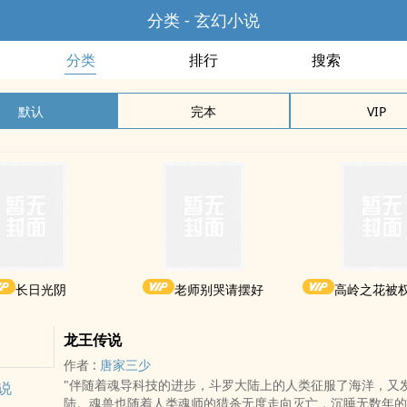
分类 - 玄幻小说
分类
排行
搜索
默认
完本
VIP
长日光阴
老师别哭请摆好
高岭之花被
龙王传说
作者 :
唐家三少
"伴随着魂导科技的进步，斗罗大陆上的人类征服了海洋，又
说
陆。魂兽也随着人类魂师的猎杀无度走向灭亡，沉睡无数年的