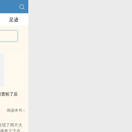
足迹
权贵轮了后
阅读本书
发现了两片大
魂兽之王在星