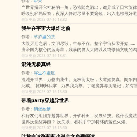
作者 :
犁天
当世界揭开它神秘的一角，恐怖随之溢出，诡异成了日常旋律
呼唤别轻易应答，夜深人静时尽量不要窥镜，出入电梯最好避
——你永远不知道，下一个瞬间将要面对怎样的惊险。世界忽
最近更新 2023-07-16 13:32
无比，聪明人都稳健地苟着。江跃开局连一条狗都没有，却阴
我生在宇宙大爆炸之前
逆行者的征程。
作者 :
草庐里的茶
大毁灭期之后，文明尽毁，生命不存。整个宇宙从零开始…… 以现代文明大
唐帝国为核心的蓝海星，残暴的兽人大陆以及纯修仙文明的鸿
上地球，构成了一个神秘的世界。一名来自上一代人类的高三
最近更新 2023-07-16 13:31
班主任的推荐进入一款名为“神战之地”的游戏之中，从此穿梭
混沌无极真经
成为了他的日常。
作者 :
浮生不虚度
混沌开世界，万物由我生。无极衍太极，大道始复真。阴阳四
此成。 乾坤归我掌，万界我为尊。丁老魔异界历险记，如有雷同，算我抄
你
最近更新 2023-07-16 13:30
带着party穿越异世界
作者 :
钢蛋她爹
和好友们组团穿越异世界，开矿种田，发展科技。说什么魔法
世界没觉醒异能？ 没关系，看我手中加特林的蓝色火焰。
最近更新 2023-07-16 13:30
叶秋白冰张莉莉小说全文免费阅读