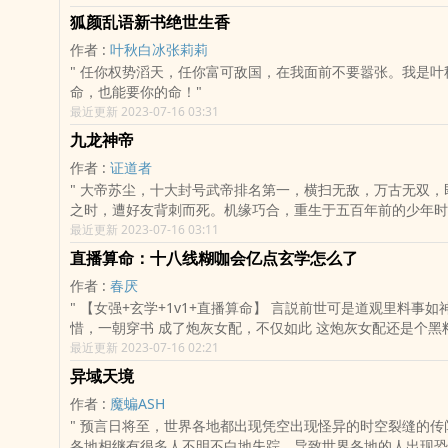
狐颜乱语新书绝世生香
作者 :
叶秋白冰张莉莉
" 任你权势滔天，任你富可敌国，在我面前不要嚣张。我是叶秋，能救你的
命，也能要你的命！"
最近更新 2023-07-16 03:31
九龙神帝
作者 :
证道者
" 大帝苏尘，十大封号武帝排名第一，横扫无敌，万古无双，即将飞升成神
之时，遭好友背刺而死。机缘巧合，重生于五百年前的少年时
段横扫无数天骄的逆天传奇！这一世，所有的遗憾都要弥补！
最近更新 2023-07-16 03:11
的敌人都要踩在脚下！这一世，我要主宰诸天众生，踏上万界
直播算命：十八线糊咖会亿点玄学怎么了
作者 :
春厌
" 【女强+玄学+1v1+直播算命】 言説前世可是道观里料事如神的小神棍 可
惜，一朝穿书 成了炮灰女配，不仅如此 这炮灰女配还是个黑料满天飞的十
八线小明星 书中世界玄学式微，她以超强的玄学本事 直接成为玄学大佬！
最近更新 2023-07-16 02:21
但每当被人问起， 她总会笑着说：“我只是略知皮毛，会一
异域天境
作者 :
魔蝙ASH
" 预言日将至，世界各地都出现凭空出现怪异的时空裂缝的传闻，最近世界
各地相继有很多人不明不白地失踪，导致世界各地的人出现恐