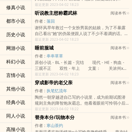
人。 林瑜一直觉得，自己是一个不够幸运的
最近更新 2023-04-02 18:23
修真小说
人，直到遇见易川，在他的眼里，同桌细心聪明，
听说教主想称霸武林
阅读本书
开朗活泼，没有什么不会的东西，这样的人应该家
都市小说
作者 :
落回
庭美满幸福，可是越接触他才知道，这世上会有人
谢怀风早年救过一个女扮男装的姑娘，为了不暴露
比他更不幸，可却比他活的更精彩。 易川是林
自己看出“她”的伪装便跟人说了不少不着调的话。没
历史小说
瑜灰暗里照射进来的一缕光，他拼了命想要把光留
想到几年后这“姑娘”竟然找了回来，却不见当年眉清
最近更新 2023-04-02 18:23
下。 ——后来易川事业有成，成了年轻人眼中
目秀的样子，任谁都能看出是个锋芒毕露的少年。
的香饽饽，可就是这样的他，却毫不掩饰自己已有
睡前服城
网游小说
阅读本书
少年在江湖上名声大噪，传说是个杀人不眨眼的魔
对象，令所有人惋惜。 有人问过林瑜，你凭什
作者 :
串串草草
头，却被谢怀风夸上一句就红了耳朵。-谢怀风手里
么霸占着易川，林瑜只是笑笑:“就凭，他只喜欢
科幻小说
原创小说 - BL - 长篇 - 完结 现代 - HE - 狗血 -
拿着茶馆买来的话本，边翻边念。“杀人如麻，嗜血
我。” 又有人问易川，优秀的人那么多，你为什
三观不正 双性 - 年上 文案： 关浓州x陈
成狂？”郁迟：“…没有。”“沉默寡言，脾气古怪？”郁
么选择了林瑜。 易川抬手捏住林瑜为他设计的
梦刀 理想主义二极管遇上衣冠禽兽老流氓
最近更新 2023-04-02 18:23
言情小说
迟：“…也没有。”“与风流剑多年宿敌，二人恩怨纠葛
耳钉，露出了手上宣示主权的钻戒:“因为我如今的一
封建大家长老流氓攻x（伪）毒舌心软丢球跑受
深重？”郁迟：“…有恩，无怨。”谢怀风看到最后，
切都是为了他而奋斗，我的动力就是想成为他的未
穿成影帝的老父亲
阅读本书
年上 学长学弟→师生 受前期医生后期律师 双性
“还曾与教众承诺定带领魔教血洗江湖称霸武林？”郁
来。”我们是彼此的一切，非你不可。 ☆不虐，
其他小说
作者 :
执笔忆流年
破镜重圆 生子 依旧是非典型狗血和非典型渣贱
迟：“……”-假风流真无情攻（谢怀风）x假冷血真深
不虐，不虐，重要的事情说三遍！☆互宠，甜文，
陶然一朝穿越进自己写的小说里，成为前期试图潜
童养媳（误）生崽后丢球跑了 攻受年龄差10岁
情受（郁迟），强强，暗恋→甜宠剧情简单，大白
要透过表象（简介）看内质。 分类：HE 青春 校
经典小说
规则主角的降智炮灰霸总。他看着眼前可怜弱小后
雷点多文笔渣 章节名三个字的有肉 一切涉
话，涉及很少一点朝堂，看个乐子不要太较真！卷
园 现代 各位书友要是觉得《只做他的心尖宝》还不
期大杀四方的儿砸满脸慈爱。 这鼻子这眉眼这
最近更新 2023-04-02 18:22
及专业知识的都是瞎掰 是发生在另一个宇宙的故事
一攻视角多卷二受视角多，总体来说不分主攻或
错的话请不要忘记向您QQ群和微博里的朋友推荐
气度这八块腹肌！我儿砸天下第一帅！ 好人
同人小说
各位书友要是觉得《睡前服城》还不错的话请不要
受，在意主攻主受的小可爱慎重！ 各位书友要是觉
哦！
替身本分/玩物本分
阅读本书
脉，都是他的！好资源，都是他的！美人，都是他
忘记向您QQ群和微博里的朋友推荐哦！
得《听说教主想称霸武林》还不错的话请不要忘记
作者 :
寒山茶灼
的！ 甚至在片场霸气宣言：谁都别想欺负我儿
向您QQ群和微博里的朋友推荐哦！
高辣小说
表面温柔实则无情攻x小可怜卑微痴情受 商亦纣