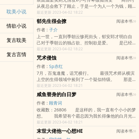
砸！ 众人：这是什么特殊的情趣？ 所有人
从夜总会救下了顾止，于是一个为人一个为钱，顾
都以为陶然想潜晏池，连晏池自己都这么以为。可
耽美小说
止当了赵纣七年的情人。 不仅是情人，还是替
最近更新 2023-04-02 18:22
他一直等啊等，等到他大红大紫，都成为国际巨星
身。 商亦纣把顾止捧成了一个不温不火的明
了，却连金主的床单都没摸到！ 晏池：你到底
郁先生很会撩
阅读本书
星，顾止一直以为自己是商亦纣的替身预备役第一
情欲小说
为什么对我这么好？ 陶然满脸慈爱：儿砸，不
作者 :
子介
名，直至另一个小玩物的出现，他猛然惊醒。
用不好意思，爸爸相信你，其实哪怕没有我，你也
上一世，一直到季朝云惨死街头，郁安郅才明白自
原来在他的金主心里，他也是随时可被替换
会很牛逼的，爸爸看好你哦！ 晏池：？？？我
复古耽美
己对于季朝云的独占欲、控制欲是爱。 是已经
的。 狗血虐文 受不是传统好东西，但是传
他妈以为你想潜我，合着你竟然真的把我当儿子
刻在骨子里却不自知的爱。 可惜季朝云已经死
最近更新 2023-04-02 18:22
统渣贱。 后期必有追妻火葬场 标签: 虐恋 狗
养？！ 某人气势汹汹锁了门，扯了领带，对上
复古言情
了。 重来一世季朝云：我刚刚跟人干架，人字
血 豪门 各位书友要是觉得《替身本分/玩物本分》
那张懵逼的脸冷笑道：来，好叫你知道知道，谁才
咒术侵蚀
阅读本书
拖坏了。 郁安郅：我背你。 季朝云：这太
还不错的话请不要忘记向您QQ群和微博里的朋友推
是爸爸！ 脑补恋爱苦逼影帝攻*操碎心的老父亲
作者 :
Sp赤红
阳好刺眼。 郁安郅：（伸出手遮在眼帘上
荐哦！
沙雕霸总受 1、推荐基友主攻文：《快穿之登高
7月，百鬼逢魔，诅咒横行。 最强咒术师从横滨
方） 季朝云：大太阳底下，好热啊。 郁安
临下》BY甲子亥 2、双洁，无原型，勿带入
上空的生得领域中捡到了一个疑似特级。 那是
郅：（伸出手在脸颊处左右煽动）郁先生改邪归正
内容标签：娱乐圈 甜文 穿书 爽文 各位书友要是觉
曾经的神明，陨灭之后被狂气污染的污浊诅
最近更新 2023-04-02 18:21
了啊，郁先生渣男变忠犬了，郁先生你慢点儿
得《穿成影帝的老父亲》还不错的话请不要忘记向
咒。 如今非神非人，亦不是咒灵的中也从死亡
撩。 分类：重生 HE 甜文 无脑宠妻攻 梨涡骗子
您QQ群和微博里的朋友推荐哦！
咸鱼替身的白日梦
阅读本书
中被唤醒，才发现死亡并不是结束，而是一个开
毒舌暴躁受 各位书友要是觉得《郁先生很会撩》还
作者 :
顾青词
端。 五条：我想看看名为污浊的余烬中会开出
不错的话请不要忘记向您QQ群和微博里的朋友推荐
收藏数：26806 是这样的，我一直有个小小的梦
怎样的花。 中也：你是我无边疯狂中唯一的锚
哦！
想。 我希望有个霸总因为我长得像他的白月光
点。 //不管你被污浊侵蚀到何种程度，我都会把
而找上我，把我安置在大别墅里，对我很冷漠，从
最近更新 2023-04-02 18:21
你的灵魂拉回来。 //和污浊进行灵魂共鸣是一种
来不睡觉，只是想念白月光时才过来看我的
什么体验？谢邀，神交的体验。 //污浊警
末世大佬他一心想HE
阅读本书
脸。 白月光回来后，他利落的把别墅过户给
告！ 排雷： 1.世界观融合预警，噬魂、咒