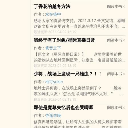
不仅因为这里有和父亲的所有回忆，还因为结识了
丁香花的越冬方法
阅读本书
一个对他来说有些特别的少年。单向暗恋一整年
作者 :
水在镜中
后，却因为一次意外，竟当众将秘密宣之于口。百
感谢大家的喜爱与支持。2021.3.17 全文完结。感谢
感交集下，他还是选择了不告而别。转学后，靳晨
这篇文所有追更读者一直以来的宽容和不离不弃。
弃理归文，首次登上了年级榜首位。发榜当天，班
2021.3.6 今天没有更新。越到后面越卡，虽然剧情
最近更新 2023-04-02 18:19
里来了位同样理转文的学霸插班生，随手拿起成绩
剩得不多了。大家这两天都不用等。2020.12.09，
单，盯着上面某个名字，对吃瓜群众轻笑开口。“我
我终于有了对象/星际直播日常
阅读本书
因为最近突如其来签了出版，所以在修旧文和写番
来给你们讲讲，靳大才子gay完我就跑的故事。”-戚
作者 :
篱音之下
外。丁香花预计会在17号左右恢复更新。写在文案
明雨 X 靳晨理性腹黑·全能酷盖·动手之前先讲道理·
【原文名《星际直播日常》】 谢樊意带着前世
之前：本文一切内容纯属虚构，如与现实存在雷
大佬攻温润随和·家财万贯·一言不合就买下来·少爷受
的遗物从古地球回到星际，决定当一名普普通通的
同，实属巧合。本文年代线亦实属编造，纯为剧情
内容标签： 豪门世家 情有独钟 甜文 校园 搜索
养老群众。 每天的生活就是保温杯里泡枸杞，
最近更新 2023-04-02 18:19
服务，请勿深究。排雷：攻青少年时代变态且三观
关键字：主角：戚明雨，靳晨一句话简介：双学霸
做做饭，养养花。 不料，他碰上了一位绝世大
成谜。假顺从真算计高冷变态攻 x 假聪明真纯情乐
少将，战场上发现一只雄虫？！！
的文理互殴。立意：保持热忱，勇敢向上，将成长
阅读本书
美人。 两辈子光棍的谢樊意一下子就动了
天善良受丁郁青的竹马傅润生，出身好，家境好，
道路上的荆棘变成星光。 各位书友要是觉得《双向
作者 :
柚可yoker
心。 于是，谢樊意决定改变一下养老生活日常
长得好，学习好……看起来什么都很好。就是精神不
招惹》还不错的话请不要忘记向您QQ群和微博里的
地球士兵何秦，在战场上突然晕倒了？ 一脸冷
—— 做做饭，养美人。 【高亮：谢樊意是
太好。他偷丁郁青的毛巾，丁郁青给他拿了条新
朋友推荐哦！
漠的雌虫队友：“怎么觉得周围气味不太对。” 满
受！受！受受受！！！】 内容标签：种田文 美
的。他舔丁郁青吃过的冰棍儿，丁郁青给他又买了
脸通红的雌虫队友：“这是雄虫？” 何秦（实在没
最近更新 2023-04-02 18:19
食星际直播 各位书友要是觉得《我终于有了对象/星
一根儿。傅润生不领情，丁郁青不在乎。毕竟兄弟
想到）：原来，我是雌虫兴奋剂？ 【婚
际直播日常》还不错的话请不要忘记向您QQ群和微
就是不分你我。有一天，傅润生让丁郁青体会到了
即使是魔尊失忆后也会哭唧唧
阅读本书
后】 何秦：“原来，少将你是这样的套路
博里的朋友推荐哦！
什么叫“不分你我”上一代的竹马故事。狗血有，家长
作者 :
杏遥未晚
虫！” 少将：“那么，我的雄主，你满意
里短有，时代浪潮有。“丁香花是冬天打骨朵儿的。”
修真界遭逢动乱，让所有人生惧的大魔头雁凉带着
吗？” 被套路的年下小狼狗，从此开启奋起压倒
各位书友要是觉得《丁香花的越冬方法》还不错的
满身煞气破关而出誓要血洗正道。 然而就在他
他家雌君的‘幸福’生活； 【地球】 少将：“雄