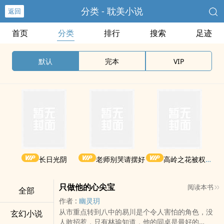
分类 - 耽美小说
返回
首页
分类
排行
搜索
足迹
默认
完本
VIP
长日光阴
老师别哭请摆好
高岭之花被权贵轮了后
只做他的心尖宝
阅读本书
全部
作者 :
幽灵玥
从市重点转到八中的易川是个令人害怕的角色，没
玄幻小说
人敢招惹，只有林瑜知道，他的同桌是最好的