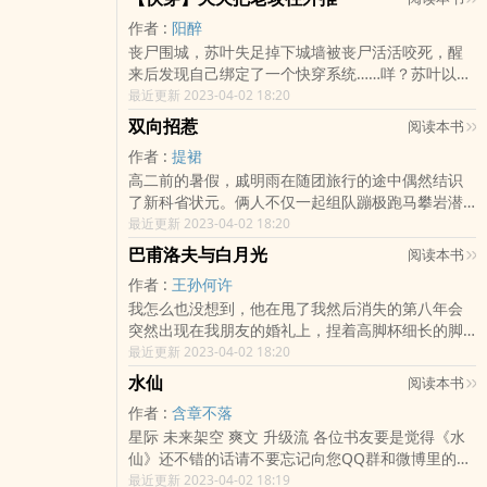
成功，魔君端着一盘装死的灵芝成了亲，礼成，天
作者 :
阳醉
地规则降下万千花雨，意为万世不得离婚。“不答应
丧尸围城，苏叶失足掉下城墙被丧尸活活咬死，醒
我就吃了你。”威胁成功，魔君又端着一盘装死的灵
来后发现自己绑定了一个快穿系统……咩？苏叶以为
芝讲道理，天地规则降下灵气让封时当成化人，不
撮合男主和男配的任务很简单，没想到了最后，意
最近更新 2023-04-02 18:20
亲亲不给开门。“不许诺我也要吃了你。”某王妃某天
外就把自己演成了主角受？好多个世界后，苏叶：
再次被威胁时终于发威了，他索性在自己原身割了
双向招惹
阅读本书
“魂淡！这任务怎么和我想象中的不一样啊！世界暂
一小块塞进魔君的嘴里，然后看着魔君流了一晚上
作者 :
提裙
定如下:一.猫奴助理受vs霸道总裁攻（都市）√二.禁
的鼻血沾沾自喜：“看吧，我就说灵芝很补的。”再然
高二前的暑假，戚明雨在随团旅行的途中偶然结识
欲魔尊受vs妖孽和尚攻（古风）√三.透明跟班受vs强
后……遭到报应了。 各位书友要是觉得《被魔族暴君
了新科省状元。俩人不仅一起组队蹦极跑马攀岩潜
势校霸攻（校园）√四.作死学生受vs铁血教官攻
强娶之后》还不错的话请不要忘记向您QQ群和微博
水，晚上还住进了同一个标准间。开学后重新分
最近更新 2023-04-02 18:20
（abo）√五.软糯雌性受vs偏执兽神攻（远古）√六.
里的朋友推荐哦！
班，戚明雨发现身边竟坐了个熟人。原来“省状元”不
迷糊男仆受vs宠妻家主攻（现代）√七.迟钝身娇受vs
巴甫洛夫与白月光
阅读本书
仅和自己一届，而且还是个不折不扣的学渣。在目
痴情银杏攻（异世）... 各位书友要是觉得《【快
作者 :
王孙何许
睹“虚伪同桌”给校花亲妹送奶茶之后，戚明雨怒气爆
穿】天天把老攻往外推》还不错的话请不要忘记向
我怎么也没想到，他在甩了我然后消失的第八年会
发，拎着衣领直接把人摔进操场的沙坑里。“合着你
您QQ群和微博里的朋友推荐哦！
突然出现在我朋友的婚礼上，捏着高脚杯细长的脚
假冒状元学长接近我，就是为了泡我妹是吧？”相处
像扼住自己细长的颈项，声音有些抖，像读十万遍
最近更新 2023-04-02 18:20
时间久了，戚明雨逐渐发现他的同桌是个怪人。明
江城子读到声音喑哑。 他说：“你相信吗……爱
明擅长的是政史地却非要赖在理科班垫成绩单的
水仙
阅读本书
是一种本能。” 那之后又过了很久，我才明白他
底；明明长了张大众情人的脸，却对女孩子们的各
作者 :
含章不落
的意思。 HE。 各位书友要是觉得《巴甫洛夫与
种示好视而不见。直到一次朋友生日趴，小怪人当
星际 未来架空 爽文 升级流 各位书友要是觉得《水
白月光》还不错的话请不要忘记向您QQ群和微博里
着几十号直男兄弟的面耍酒疯表白：“我喜欢的人，
仙》还不错的话请不要忘记向您QQ群和微博里的朋
的朋友推荐哦！
一直都是你。”-父亲去世后，靳晨拒绝母亲要接他出
友推荐哦！
最近更新 2023-04-02 18:19
国的提议，仍然选择一个人留在原来的城市生活。