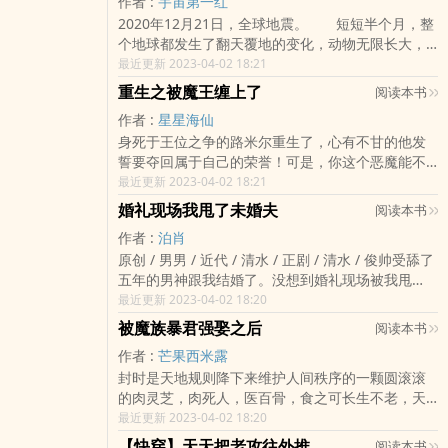
作者 :
宇宙第一红
我，并且无情的给我几百万分手费，威胁我不准告
术、5元神存在部分融合二设，有中也武器化设定
2020年12月21日，全球地震。 短短半个月，整
诉白月光，于是我只剩下大别墅和几百万孤苦度
（请参考野良神器） 2.if线中也，首领宰跳楼后
个地球都发生了翻天覆地的变化，动物无限长大，
日，想想都令人心疼。 我每天都祈祷着有一天
开污浊死亡 3.主视角可能会在五条老师和中也之
人类出现异能。 世界翻了一个新篇章，后世将
最近更新 2023-04-02 18:21
能遇到那位阔气的霸总 直到有一天，真的有霸
间切换，cp五条x中也 4.正文完，番外大概不是
此称为灵气复苏。 无数人因此丧命，但同时，
总从车上下来，冷冷的盯着我看。 “你开个条件
日更内容标签： 综漫 少年漫 文野 咒回 各位书友要
重生之被魔王缠上了
阅读本书
也有人踩着鲜血和尸体往上爬。 爬到巅峰，掌
吧。” 内容标签： 豪门世家 情有独钟 因缘邂逅
是觉得《咒术侵蚀》还不错的话请不要忘记向您QQ
作者 :
星星海仙
控一切。 掌控——你所爱的。 —— 沈
甜文 各位书友要是觉得《咸鱼替身的白日梦》还不
群和微博里的朋友推荐哦！
身死于王位之争的路米尔重生了，心有不甘的他发
奕七岁的时候，交到一个好朋友。 好朋友家里
错的话请不要忘记向您QQ群和微博里的朋友推荐
誓要夺回属于自己的荣誉！可是，你这个恶魔能不
穷，吃不起饭，他就把好朋友带回家，藏到床底
哦！
能别阻碍我奋发图强的道路！我没空谈恋爱！但当
最近更新 2023-04-02 18:21
下，把自己的好吃的都分给他一半。 后来，他
路米尔抵抗不了命运的造化弄人，被恶魔救了一次
的好朋友长大了，翻上了他的床，锁住了他的
婚礼现场我甩了未婚夫
阅读本书
又一次之后，他觉得其实可以勉勉强强和恶魔谈一
腿。 温和善良受×偏执狠辣攻 （现实向 陈老
作者 :
泊肖
下恋爱。当他切身体会到身边常备一个工具魔的方
大是个狠人） 内容标签： 豪门世家 爱情战争 末
原创 / 男男 / 近代 / 清水 / 正剧 / 清水 / 俊帅受舔了
便与实用之后，他也未尝不感叹命运的馈赠：嗯，
世 升级流 各位书友要是觉得《末世大佬他一心想
五年的男神跟我结婚了。没想到婚礼现场被我甩
真香！流氓痴情外加曾经变态不要脸恶魔攻×高贵傲
HE》还不错的话请不要忘记向您QQ群和微博里的朋
了。心如死灰攻＋追夫火葬场换受文，主攻1v1 各
最近更新 2023-04-02 18:20
娇野心勃勃妖精受 各位书友要是觉得《重生之被魔
友推荐哦！
位书友要是觉得《婚礼现场我甩了未婚夫》还不错
王缠上了》还不错的话请不要忘记向您QQ群和微博
被魔族暴君强娶之后
阅读本书
的话请不要忘记向您QQ群和微博里的朋友推荐哦！
里的朋友推荐哦！
作者 :
芒果西米露
封时是天地规则降下来维护人间秩序的一颗圆滚滚
的肉灵芝，肉死人，医百骨，食之可长生不老，天
底下唯一可以平衡季胜寒魔息的产物，才发现之初
最近更新 2023-04-02 18:20
就被魔君预定了。“不和我成亲我就吃了你噢。”威胁
【快穿】天天把老攻往外推
阅读本书